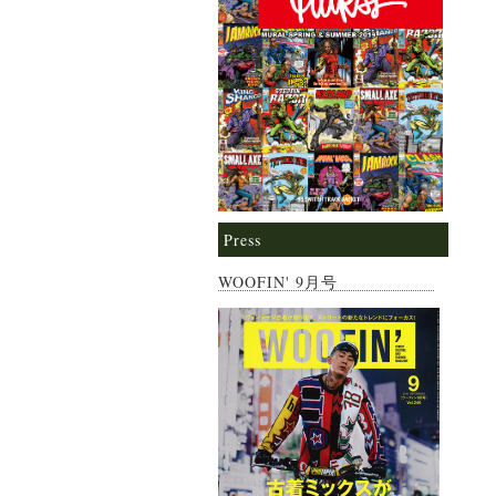
Press
WOOFIN' 9月号